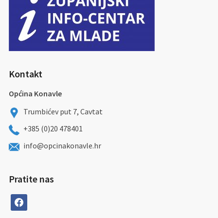
Kontakt
Općina Konavle
Trumbićev put 7, Cavtat
+385 (0)20 478401
info@opcinakonavle.hr
Pratite nas
facebook