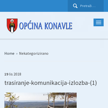
Pretraži:
Home
»
Nekategorizirano
19
lis
2018
trasiranje-komunikacija-izlozba-(1)