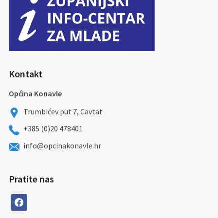
Kontakt
Općina Konavle
Trumbićev put 7, Cavtat
+385 (0)20 478401
info@opcinakonavle.hr
Pratite nas
facebook