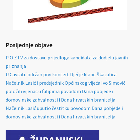
Posljednje objave
P O Z I V za dostavu prijedloga kandidata za dodjelu javnih
priznanja
U Cavtatu održan prvi koncert Dječje klape Škatulica
Načelnik Lasić i predsjednik Općinskog vijeća Ivo Simović
položili vijenac u Čilipima povodom Dana pobjede i
domovinske zahvalnosti i Dana hrvatskih branitelja
Načelnik Lasić uputio čestitku povodom Dana pobjede i
domovinske zahvalnosti i Dana hrvatskih branitelja