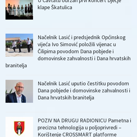
U Cavtatu održan prvi koncert Dječje
klape Škatulica
Načelnik Lasić i predsjednik Općinskog
vijeća Ivo Simović položili vijenac u
Čilipima povodom Dana pobjede i
domovinske zahvalnosti i Dana hrvatskih
branitelja
Načelnik Lasić uputio čestitku povodom
Dana pobjede i domovinske zahvalnosti i
Dana hrvatskih branitelja
POZIV NA DRUGU RADIONICU Pametna i
precizna tehnologija u poljoprivredi –
Korištenje CROSSMART platforme