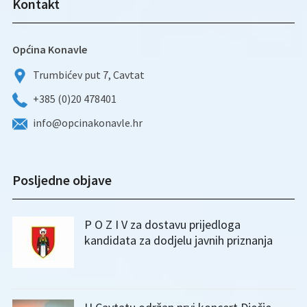
Kontakt
Općina Konavle
Trumbićev put 7, Cavtat
+385 (0)20 478401
info@opcinakonavle.hr
Posljedne objave
P O Z I V za dostavu prijedloga
kandidata za dodjelu javnih priznanja