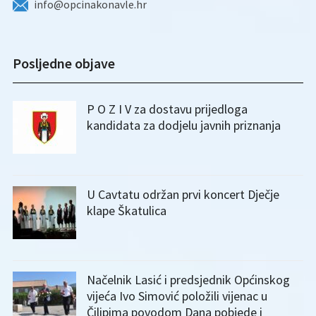
info@opcinakonavle.hr
Posljedne objave
P O Z I V za dostavu prijedloga
kandidata za dodjelu javnih priznanja
U Cavtatu održan prvi koncert Dječje
klape Škatulica
Načelnik Lasić i predsjednik Općinskog
vijeća Ivo Simović položili vijenac u
Čilipima povodom Dana pobjede i