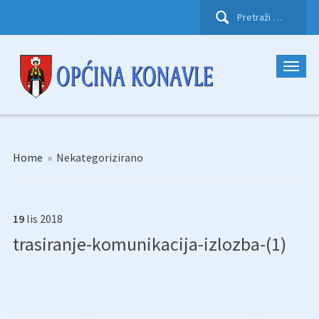
Pretraži:
Home
»
Nekategorizirano
19
lis
2018
trasiranje-komunikacija-izlozba-(1)