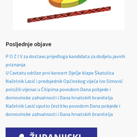
Posljednje objave
P O Z I V za dostavu prijedloga kandidata za dodjelu javnih
priznanja
U Cavtatu održan prvi koncert Dječje klape Škatulica
Načelnik Lasić i predsjednik Općinskog vijeća Ivo Simović
položili vijenac u Čilipima povodom Dana pobjede i
domovinske zahvalnosti i Dana hrvatskih branitelja
Načelnik Lasić uputio čestitku povodom Dana pobjede i
domovinske zahvalnosti i Dana hrvatskih branitelja