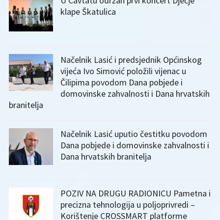
U Cavtatu održan prvi koncert Dječje
klape Škatulica
Načelnik Lasić i predsjednik Općinskog
vijeća Ivo Simović položili vijenac u
Čilipima povodom Dana pobjede i
domovinske zahvalnosti i Dana hrvatskih
branitelja
Načelnik Lasić uputio čestitku povodom
Dana pobjede i domovinske zahvalnosti i
Dana hrvatskih branitelja
POZIV NA DRUGU RADIONICU Pametna i
precizna tehnologija u poljoprivredi –
Korištenje CROSSMART platforme