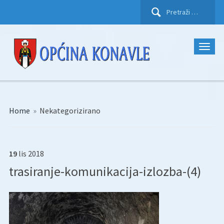
Pretraži:
Home
»
Nekategorizirano
19
lis
2018
trasiranje-komunikacija-izlozba-(4)