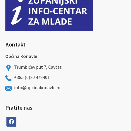
Kontakt
Općina Konavle
Trumbićev put 7, Cavtat
+385 (0)20 478401
info@opcinakonavle.hr
Pratite nas
facebook