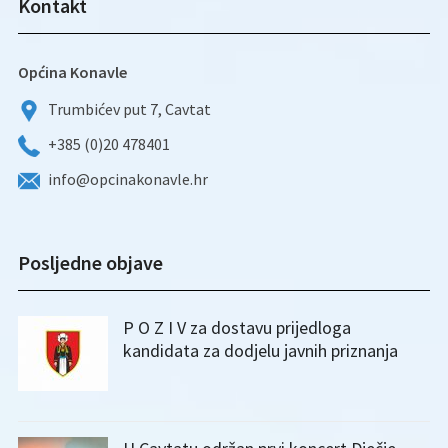
Kontakt
Općina Konavle
Trumbićev put 7, Cavtat
+385 (0)20 478401
info@opcinakonavle.hr
Posljedne objave
P O Z I V za dostavu prijedloga
kandidata za dodjelu javnih priznanja