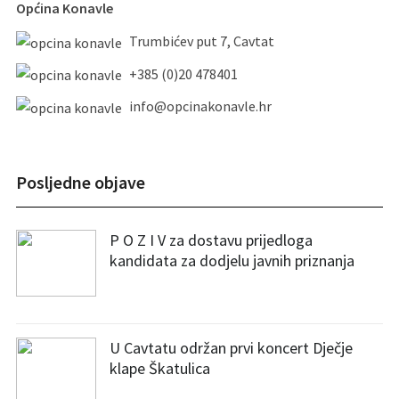
Općina Konavle
Trumbićev put 7, Cavtat
+385 (0)20 478401
info@opcinakonavle.hr
Posljedne objave
P O Z I V za dostavu prijedloga
kandidata za dodjelu javnih priznanja
U Cavtatu održan prvi koncert Dječje
klape Škatulica