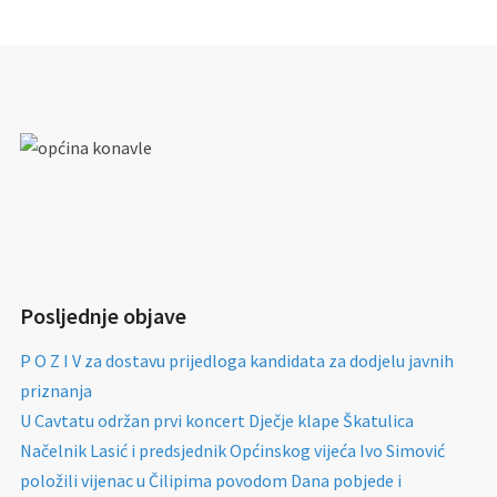
Posljednje objave
P O Z I V za dostavu prijedloga kandidata za dodjelu javnih
priznanja
U Cavtatu održan prvi koncert Dječje klape Škatulica
Načelnik Lasić i predsjednik Općinskog vijeća Ivo Simović
položili vijenac u Čilipima povodom Dana pobjede i