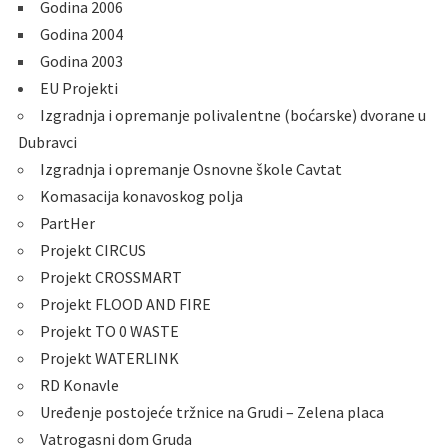
Godina 2006
Godina 2004
Godina 2003
EU Projekti
Izgradnja i opremanje polivalentne (boćarske) dvorane u
Dubravci
Izgradnja i opremanje Osnovne škole Cavtat
Komasacija konavoskog polja
PartHer
Projekt CIRCUS
Projekt CROSSMART
Projekt FLOOD AND FIRE
Projekt TO 0 WASTE
Projekt WATERLINK
RD Konavle
Uređenje postojeće tržnice na Grudi – Zelena placa
Vatrogasni dom Gruda