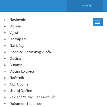
Pretraži:
Naslovnica
Objave
Vijesti
Obavijesti
Natječaji
Sjednice Općinskog vijeća
Općina
O nama
Općinsko vijeće
Načelnik
Akti Općine
Ustroj Općine
Zaklada “Otac Ivan Fiorović”
Dokumenti i planovi