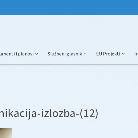
umenti i planovi
Službeni glasnik
EU Projekti
I
ikacija-izlozba-(12)