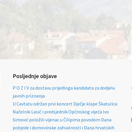
Posljednje objave
P O Z I V za dostavu prijedloga kandidata za dodjelu
javnih priznanja
U Cavtatu održan prvi koncert Dječje klape Škatulica
Načelnik Lasić i predsjednik Općinskog vijeća Ivo
Simović položili vijenac u Čilipima povodom Dana
pobjede i domovinske zahvalnosti i Dana hrvatskih