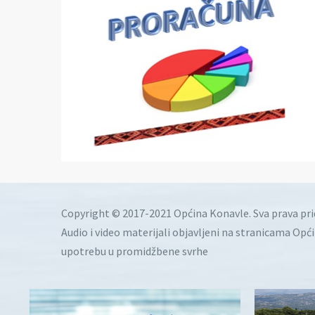
Copyright © 2017-2021 Općina Konavle. Sva prava pr
Audio i video materijali objavljeni na stranicama Opć
upotrebu u promidžbene svrhe