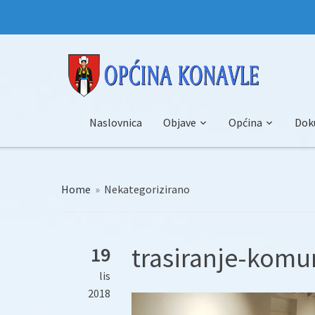
Naslovnica
Objave
Općina
Dok
Home
»
Nekategorizirano
trasiranje-komun
19
lis
2018