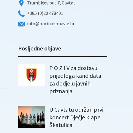
Trumbićev put 7, Cavtat
+385 (0)20 478401
info@opcinakonavle.hr
Posljedne objave
P O Z I V za dostavu
prijedloga kandidata
za dodjelu javnih
priznanja
U Cavtatu održan prvi
koncert Dječje klape
Škatulica