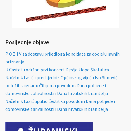
Posljednje objave
P O Z I V za dostavu prijedloga kandidata za dodjelu javnih
priznanja
U Cavtatu održan prvi koncert Dječje klape Škatulica
Načelnik Lasić i predsjednik Općinskog vijeća Ivo Simović
položili vijenac u Čilipima povodom Dana pobjede i
domovinske zahvalnosti i Dana hrvatskih branitelja
Načelnik Lasić uputio čestitku povodom Dana pobjede i
domovinske zahvalnosti i Dana hrvatskih branitelja