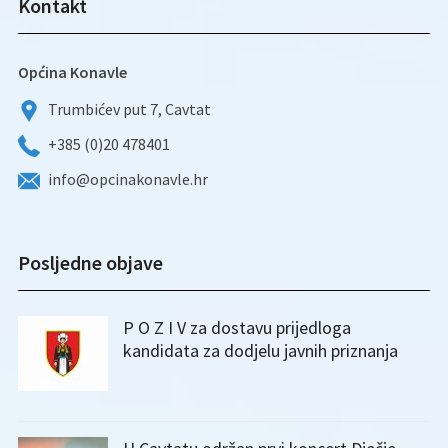
Kontakt
Općina Konavle
Trumbićev put 7, Cavtat
+385 (0)20 478401
info@opcinakonavle.hr
Posljedne objave
P O Z I V za dostavu prijedloga
kandidata za dodjelu javnih priznanja