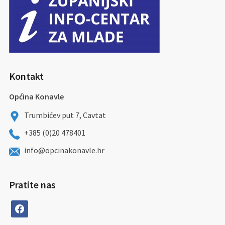
Kontakt
Općina Konavle
Trumbićev put 7, Cavtat
+385 (0)20 478401
info@opcinakonavle.hr
Pratite nas
facebook