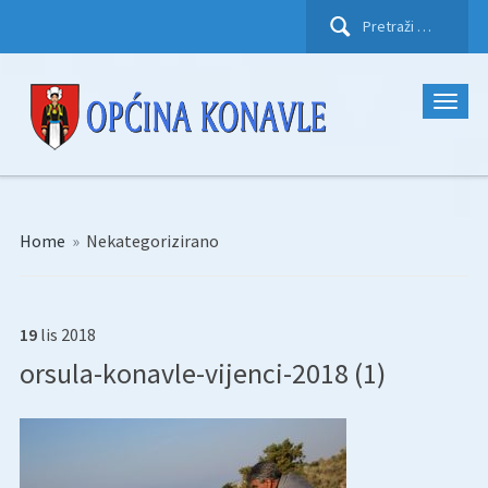
Pretraži:
Home
»
Nekategorizirano
19
lis
2018
orsula-konavle-vijenci-2018 (1)