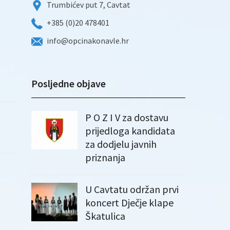
Trumbićev put 7, Cavtat
+385 (0)20 478401
info@opcinakonavle.hr
Posljedne objave
P O Z I V za dostavu
prijedloga kandidata
za dodjelu javnih
priznanja
U Cavtatu održan prvi
koncert Dječje klape
Škatulica