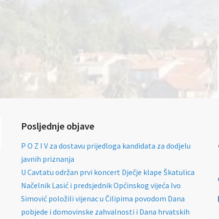
Posljednje objave
P O Z I V za dostavu prijedloga kandidata za dodjelu
javnih priznanja
U Cavtatu održan prvi koncert Dječje klape Škatulica
Načelnik Lasić i predsjednik Općinskog vijeća Ivo
Simović položili vijenac u Čilipima povodom Dana
pobjede i domovinske zahvalnosti i Dana hrvatskih