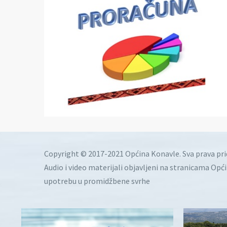
Copyright © 2017-2021 Općina Konavle. Sva prava pr
Audio i video materijali objavljeni na stranicama Opć
upotrebu u promidžbene svrhe