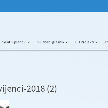
umenti i planovi
Službeni glasnik
EU Projekti
I
ijenci-2018 (2)