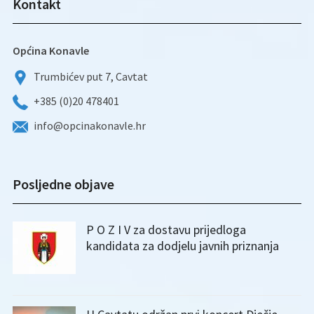
Kontakt
Općina Konavle
Trumbićev put 7, Cavtat
+385 (0)20 478401
info@opcinakonavle.hr
Posljedne objave
P O Z I V za dostavu prijedloga
kandidata za dodjelu javnih priznanja