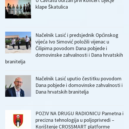
U Cavtatu održan prvi koncert Dječje
klape Škatulica
Načelnik Lasić i predsjednik Općinskog
vijeća Ivo Simović položili vijenac u
Čilipima povodom Dana pobjede i
domovinske zahvalnosti i Dana hrvatskih
branitelja
Načelnik Lasić uputio čestitku povodom
Dana pobjede i domovinske zahvalnosti i
Dana hrvatskih branitelja
POZIV NA DRUGU RADIONICU Pametna i
precizna tehnologija u poljoprivredi –
Korištenje CROSSMART platforme