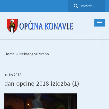
Pretraži:
Home
»
Nekategorizirano
19
lis
2018
dan-opcine-2018-izlozba-(1)