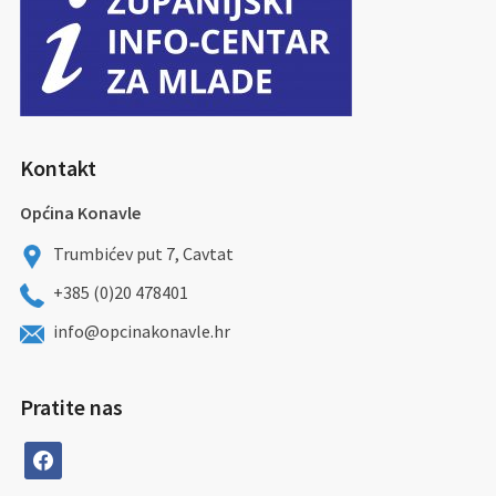
Kontakt
Općina Konavle
Trumbićev put 7, Cavtat
+385 (0)20 478401
info@opcinakonavle.hr
Pratite nas
facebook