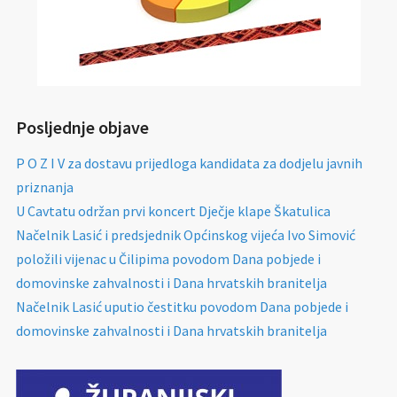
Posljednje objave
P O Z I V za dostavu prijedloga kandidata za dodjelu javnih
priznanja
U Cavtatu održan prvi koncert Dječje klape Škatulica
Načelnik Lasić i predsjednik Općinskog vijeća Ivo Simović
položili vijenac u Čilipima povodom Dana pobjede i
domovinske zahvalnosti i Dana hrvatskih branitelja
Načelnik Lasić uputio čestitku povodom Dana pobjede i
domovinske zahvalnosti i Dana hrvatskih branitelja