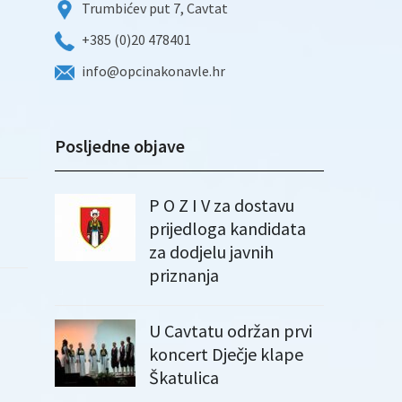
Trumbićev put 7, Cavtat
+385 (0)20 478401
info@opcinakonavle.hr
Posljedne objave
P O Z I V za dostavu
prijedloga kandidata
za dodjelu javnih
priznanja
U Cavtatu održan prvi
koncert Dječje klape
Škatulica