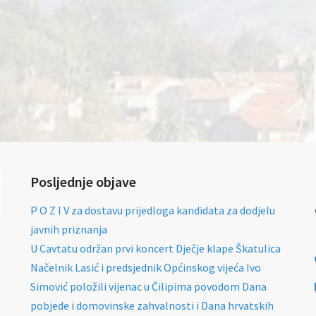
Posljednje objave
P O Z I V za dostavu prijedloga kandidata za dodjelu
javnih priznanja
U Cavtatu održan prvi koncert Dječje klape Škatulica
Načelnik Lasić i predsjednik Općinskog vijeća Ivo
Simović položili vijenac u Čilipima povodom Dana
pobjede i domovinske zahvalnosti i Dana hrvatskih