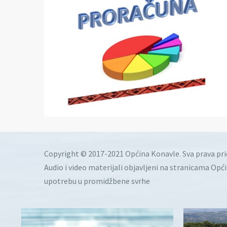
Copyright © 2017-2021 Općina Konavle. Sva prava pr
Audio i video materijali objavljeni na stranicama Opć
upotrebu u promidžbene svrhe