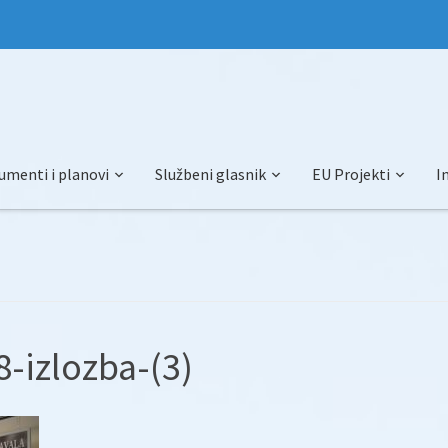
umenti i planovi
Službeni glasnik
EU Projekti
I
-izlozba-(3)