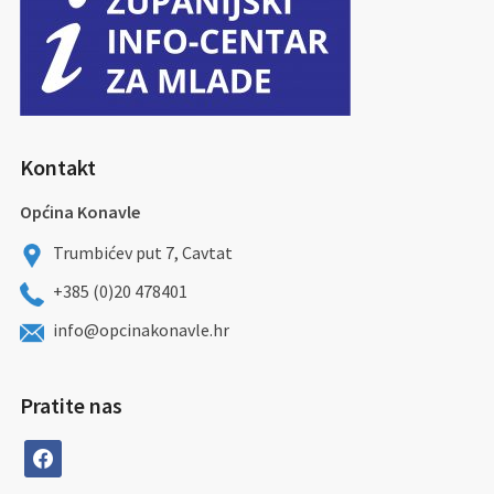
Kontakt
Općina Konavle
Trumbićev put 7, Cavtat
+385 (0)20 478401
info@opcinakonavle.hr
Pratite nas
facebook