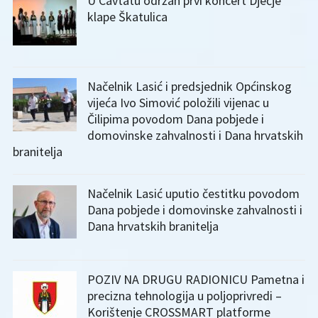
U Cavtatu održan prvi koncert Dječje
klape Škatulica
Načelnik Lasić i predsjednik Općinskog
vijeća Ivo Simović položili vijenac u
Čilipima povodom Dana pobjede i
domovinske zahvalnosti i Dana hrvatskih
branitelja
Načelnik Lasić uputio čestitku povodom
Dana pobjede i domovinske zahvalnosti i
Dana hrvatskih branitelja
POZIV NA DRUGU RADIONICU Pametna i
precizna tehnologija u poljoprivredi –
Korištenje CROSSMART platforme