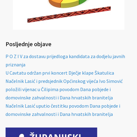
Posljednje objave
P O Z I V za dostavu prijedloga kandidata za dodjelu javnih
priznanja
U Cavtatu održan prvi koncert Dječje klape Škatulica
Načelnik Lasić i predsjednik Općinskog vijeća Ivo Simović
položili vijenac u Čilipima povodom Dana pobjede i
domovinske zahvalnosti i Dana hrvatskih branitelja
Načelnik Lasić uputio čestitku povodom Dana pobjede i
domovinske zahvalnosti i Dana hrvatskih branitelja