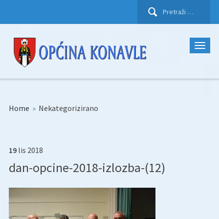
Pretraži:
Home
»
Nekategorizirano
19
lis
2018
dan-opcine-2018-izlozba-(12)