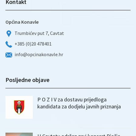
Kontakt
Općina Konavle
Trumbićev put 7, Cavtat
+385 (0)20 478401
info@opcinakonavle.hr
Posljedne objave
P O Z I V za dostavu prijedloga
kandidata za dodjelu javnih priznanja