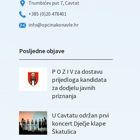
Trumbićev put 7, Cavtat
+385 (0)20 478401
info@opcinakonavle.hr
Posljedne objave
P O Z I V za dostavu
prijedloga kandidata
za dodjelu javnih
priznanja
U Cavtatu održan prvi
koncert Dječje klape
Škatulica