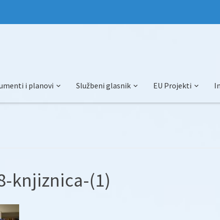
umenti i planovi
Službeni glasnik
EU Projekti
I
-knjiznica-(1)