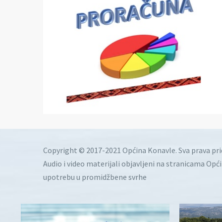
Copyright © 2017-2021 Općina Konavle. Sva prava pr
Audio i video materijali objavljeni na stranicama Opć
upotrebu u promidžbene svrhe