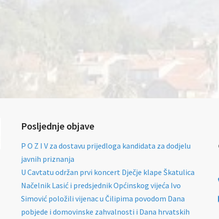
Posljednje objave
P O Z I V za dostavu prijedloga kandidata za dodjelu
javnih priznanja
U Cavtatu održan prvi koncert Dječje klape Škatulica
Načelnik Lasić i predsjednik Općinskog vijeća Ivo
Simović položili vijenac u Čilipima povodom Dana
pobjede i domovinske zahvalnosti i Dana hrvatskih