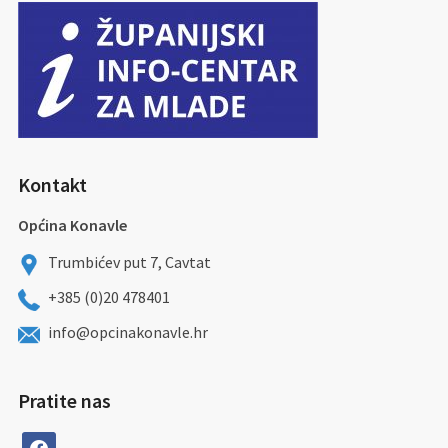
Kontakt
Općina Konavle
Trumbićev put 7, Cavtat
+385 (0)20 478401
info@opcinakonavle.hr
Pratite nas
facebook