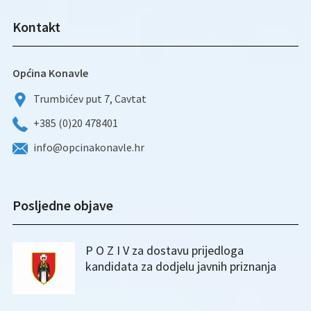
Kontakt
Općina Konavle
Trumbićev put 7, Cavtat
+385 (0)20 478401
info@opcinakonavle.hr
Posljedne objave
P O Z I V za dostavu prijedloga
kandidata za dodjelu javnih priznanja