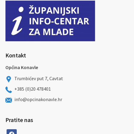
Kontakt
Općina Konavle
Trumbićev put 7, Cavtat
+385 (0)20 478401
info@opcinakonavle.hr
Pratite nas
facebook