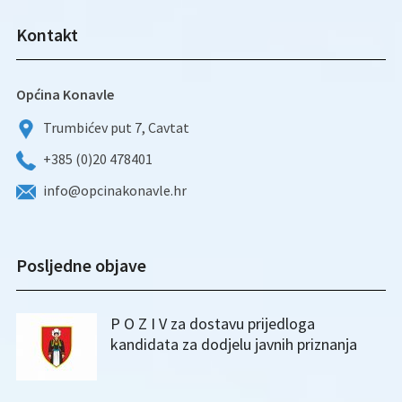
Kontakt
Općina Konavle
Trumbićev put 7, Cavtat
+385 (0)20 478401
info@opcinakonavle.hr
Posljedne objave
P O Z I V za dostavu prijedloga
kandidata za dodjelu javnih priznanja