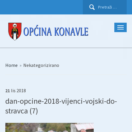
Pretraži:
Home
»
Nekategorizirano
21
lis
2018
dan-opcine-2018-vijenci-vojski-do-
stravca (7)