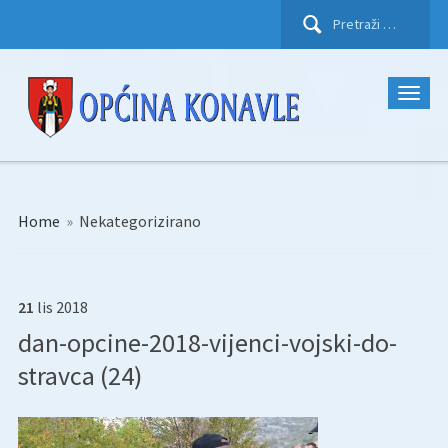
Pretraži:
Home
»
Nekategorizirano
21
lis
2018
dan-opcine-2018-vijenci-vojski-do-
stravca (24)