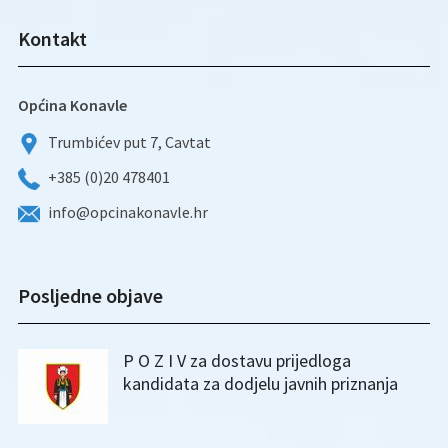
Kontakt
Općina Konavle
Trumbićev put 7, Cavtat
+385 (0)20 478401
info@opcinakonavle.hr
Posljedne objave
P O Z I V za dostavu prijedloga
kandidata za dodjelu javnih priznanja