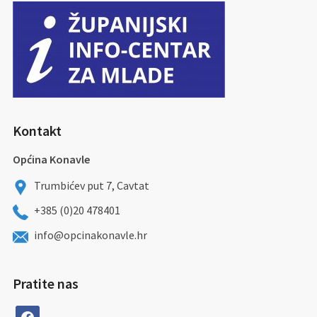
Kontakt
Općina Konavle
Trumbićev put 7, Cavtat
+385 (0)20 478401
info@opcinakonavle.hr
Pratite nas
facebook