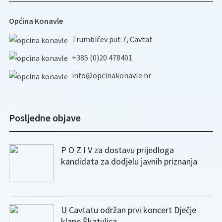
Općina Konavle
Trumbićev put 7, Cavtat
+385 (0)20 478401
info@opcinakonavle.hr
Posljedne objave
P O Z I V za dostavu prijedloga
kandidata za dodjelu javnih priznanja
U Cavtatu održan prvi koncert Dječje
klape Škatulica