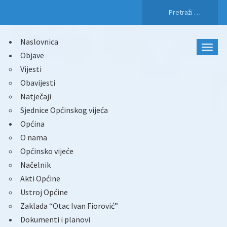
Pretraži:
Naslovnica
Objave
Vijesti
Obavijesti
Natječaji
Sjednice Općinskog vijeća
Općina
O nama
Općinsko vijeće
Načelnik
Akti Općine
Ustroj Općine
Zaklada “Otac Ivan Fiorović”
Dokumenti i planovi