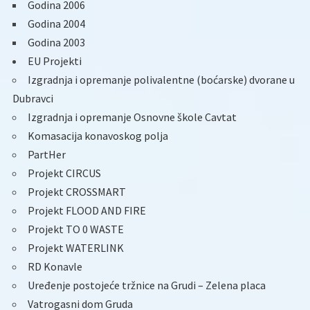
Godina 2006
Godina 2004
Godina 2003
EU Projekti
Izgradnja i opremanje polivalentne (boćarske) dvorane u
Dubravci
Izgradnja i opremanje Osnovne škole Cavtat
Komasacija konavoskog polja
PartHer
Projekt CIRCUS
Projekt CROSSMART
Projekt FLOOD AND FIRE
Projekt TO 0 WASTE
Projekt WATERLINK
RD Konavle
Uređenje postojeće tržnice na Grudi – Zelena placa
Vatrogasni dom Gruda