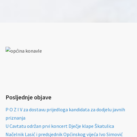
Posljednje objave
P O Z I V za dostavu prijedloga kandidata za dodjelu javnih
priznanja
U Cavtatu održan prvi koncert Dječje klape Škatulica
Načelnik Lasić i predsjednik Općinskog vijeća Ivo Simović