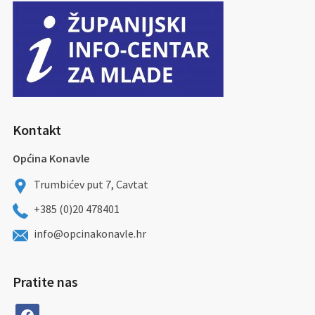
Kontakt
Općina Konavle
Trumbićev put 7, Cavtat
+385 (0)20 478401
info@opcinakonavle.hr
Pratite nas
facebook