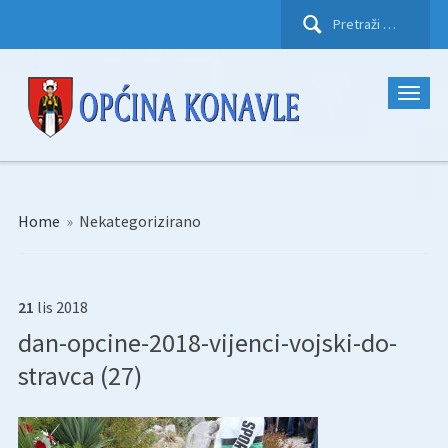
Pretraži:
Home
»
Nekategorizirano
21
lis
2018
dan-opcine-2018-vijenci-vojski-do-
stravca (27)