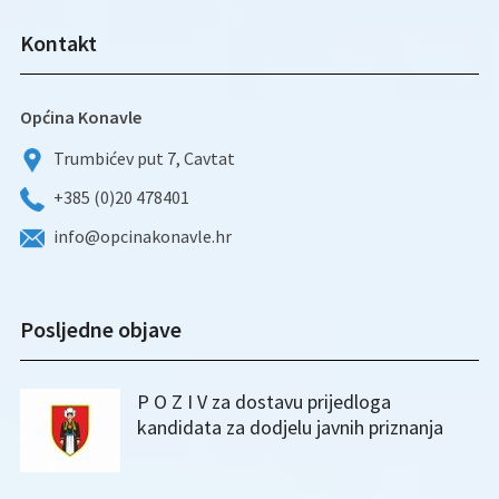
Kontakt
Općina Konavle
Trumbićev put 7, Cavtat
+385 (0)20 478401
info@opcinakonavle.hr
Posljedne objave
P O Z I V za dostavu prijedloga
kandidata za dodjelu javnih priznanja