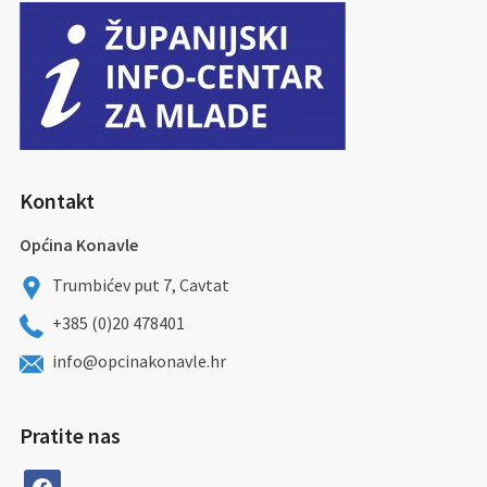
Kontakt
Općina Konavle
Trumbićev put 7, Cavtat
+385 (0)20 478401
info@opcinakonavle.hr
Pratite nas
facebook