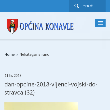
Pretraži:
Home
»
Nekategorizirano
21
lis
2018
dan-opcine-2018-vijenci-vojski-do-
stravca (32)