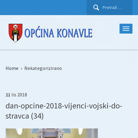
Pretraži:
Home
»
Nekategorizirano
21
lis
2018
dan-opcine-2018-vijenci-vojski-do-
stravca (34)