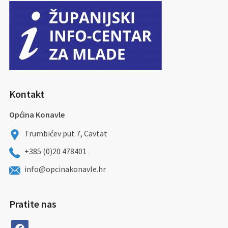
Kontakt
Općina Konavle
Trumbićev put 7, Cavtat
+385 (0)20 478401
info@opcinakonavle.hr
Pratite nas
facebook