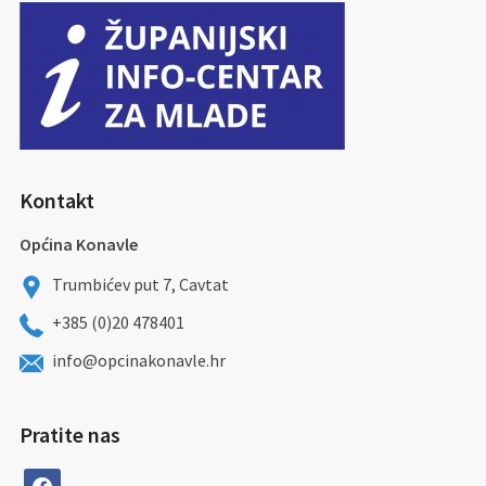
Kontakt
Općina Konavle
Trumbićev put 7, Cavtat
+385 (0)20 478401
info@opcinakonavle.hr
Pratite nas
facebook