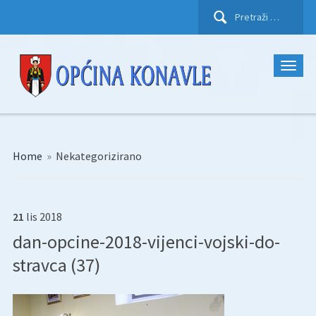
Pretraži:
Home
»
Nekategorizirano
21
lis
2018
dan-opcine-2018-vijenci-vojski-do-
stravca (37)