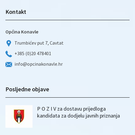
Kontakt
Općina Konavle
Trumbićev put 7, Cavtat
+385 (0)20 478401
info@opcinakonavle.hr
Posljedne objave
P O Z I V za dostavu prijedloga
kandidata za dodjelu javnih priznanja