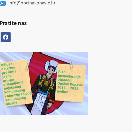
info@opcinakonavle.hr
Pratite nas
facebook