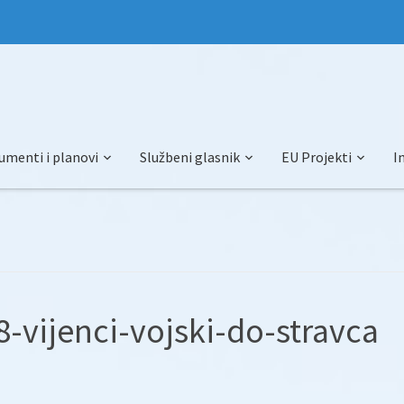
umenti i planovi
Službeni glasnik
EU Projekti
I
-vijenci-vojski-do-stravca