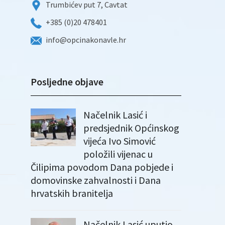
Trumbićev put 7, Cavtat
+385 (0)20 478401
info@opcinakonavle.hr
Posljedne objave
Načelnik Lasić i
predsjednik Općinskog
vijeća Ivo Simović
položili vijenac u
Čilipima povodom Dana pobjede i
domovinske zahvalnosti i Dana
hrvatskih branitelja
Načelnik Lasić uputio