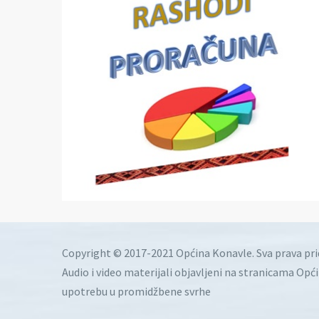
Copyright © 2017-2021 Općina Konavle. Sva prava pr
Audio i video materijali objavljeni na stranicama Opć
upotrebu u promidžbene svrhe