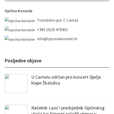
Općina Konavle
Trumbićev put 7, Cavtat
+385 (0)20 478401
info@opcinakonavle.hr
Posljedne objave
U Cavtatu održan prvi koncert Dječje
klape Škatulica
Načelnik Lasić i predsjednik Općinskog
vijeća Ivo Simović položili vijenac u