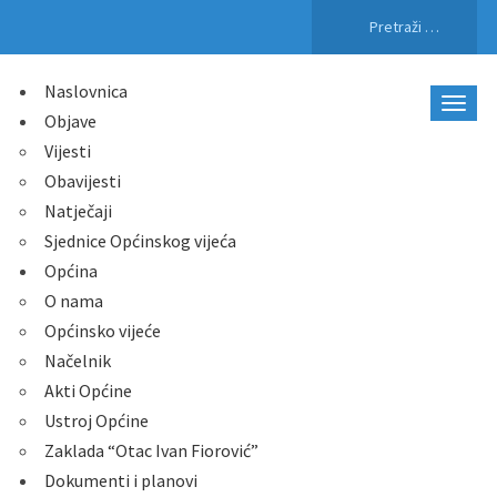
Pretraži:
Naslovnica
Objave
Vijesti
Obavijesti
Natječaji
Sjednice Općinskog vijeća
Općina
O nama
Općinsko vijeće
Načelnik
Akti Općine
Ustroj Općine
Zaklada “Otac Ivan Fiorović”
Dokumenti i planovi