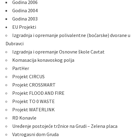
Godina 2006
Godina 2004
Godina 2003
EU Projekti
Izgradnja i opremanje polivalentne (boćarske) dvorane u
Dubravci
Izgradnja i opremanje Osnovne škole Cavtat
Komasacija konavoskog polja
PartHer
Projekt CIRCUS
Projekt CROSSMART
Projekt FLOOD AND FIRE
Projekt TO 0 WASTE
Projekt WATERLINK
RD Konavle
Uređenje postojeće tržnice na Grudi – Zelena placa
Vatrogasni dom Gruda