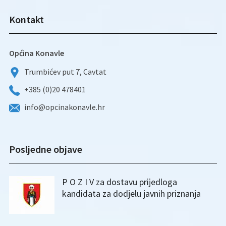
Kontakt
Općina Konavle
Trumbićev put 7, Cavtat
+385 (0)20 478401
info@opcinakonavle.hr
Posljedne objave
P O Z I V za dostavu prijedloga
kandidata za dodjelu javnih priznanja