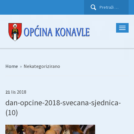
Pretraži:
Home
»
Nekategorizirano
21
lis
2018
dan-opcine-2018-svecana-sjednica-
(10)