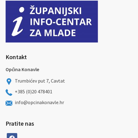
Kontakt
Općina Konavle
Trumbićev put 7, Cavtat
+385 (0)20 478401
info@opcinakonavle.hr
Pratite nas
facebook