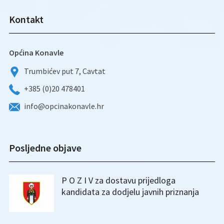
Kontakt
Općina Konavle
Trumbićev put 7, Cavtat
+385 (0)20 478401
info@opcinakonavle.hr
Posljedne objave
P O Z I V za dostavu prijedloga
kandidata za dodjelu javnih priznanja