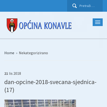
Pretraži:
Home
»
Nekategorizirano
21
lis
2018
dan-opcine-2018-svecana-sjednica-
(17)