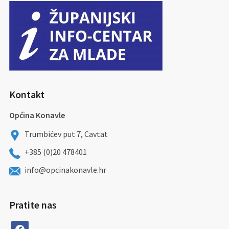
Kontakt
Općina Konavle
Trumbićev put 7, Cavtat
+385 (0)20 478401
info@opcinakonavle.hr
Pratite nas
facebook