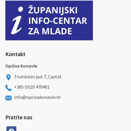
Kontakt
Općina Konavle
Trumbićev put 7, Cavtat
+385 (0)20 478401
info@opcinakonavle.hr
Pratite nas
facebook