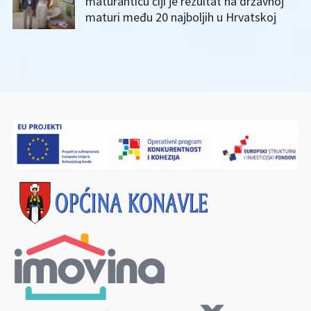
maturanticu čiji je rezultat na državnoj
maturi među 20 najboljih u Hrvatskoj