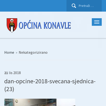
Pretraži:
Home
»
Nekategorizirano
21
lis
2018
dan-opcine-2018-svecana-sjednica-
(23)