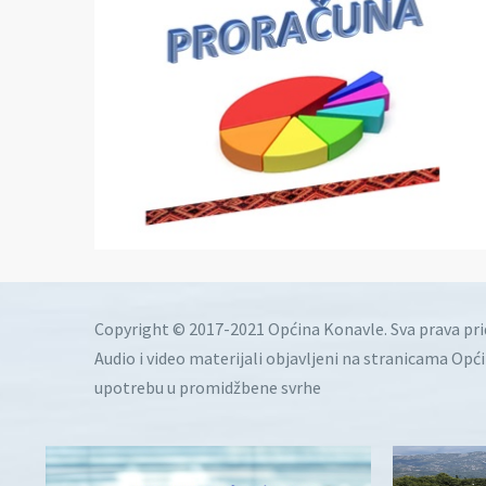
Copyright © 2017-2021 Općina Konavle. Sva prava pr
Audio i video materijali objavljeni na stranicama Opć
upotrebu u promidžbene svrhe