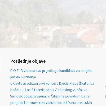
Posljednje objave
P O Z I V za dostavu prijedloga kandidata za dodjelu
javnih priznanja
U Cavtatu održan prvi koncert Dječje klape Škatulica
Načelnik Lasić i predsjednik Općinskog vijeća Ivo
Simović položili vijenac u Čilipima povodom Dana
pobjede i domovinske zahvalnosti i Dana hrvatskih