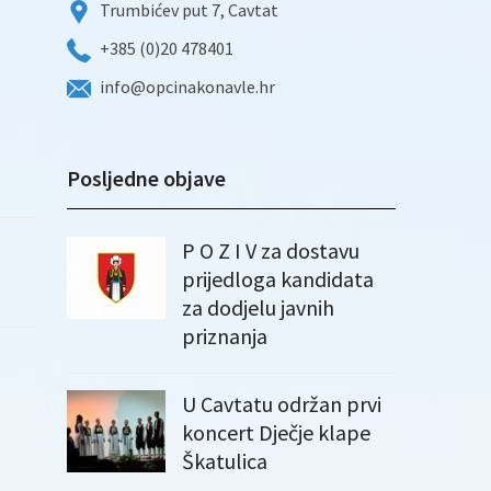
Trumbićev put 7, Cavtat
+385 (0)20 478401
info@opcinakonavle.hr
Posljedne objave
P O Z I V za dostavu
prijedloga kandidata
za dodjelu javnih
priznanja
U Cavtatu održan prvi
koncert Dječje klape
Škatulica