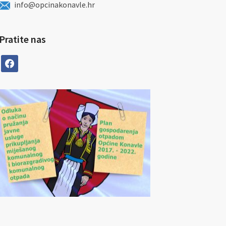
info@opcinakonavle.hr
Pratite nas
facebook