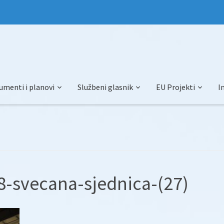
umenti i planovi
Službeni glasnik
EU Projekti
I
-svecana-sjednica-(27)