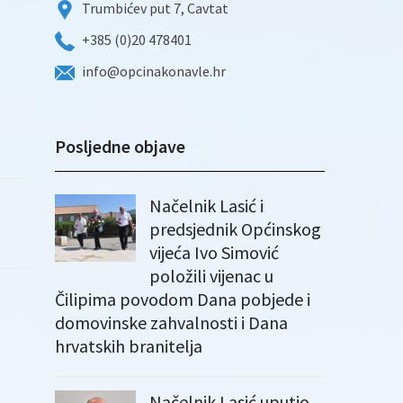
Trumbićev put 7, Cavtat
+385 (0)20 478401
info@opcinakonavle.hr
Posljedne objave
Načelnik Lasić i
predsjednik Općinskog
vijeća Ivo Simović
položili vijenac u
Čilipima povodom Dana pobjede i
domovinske zahvalnosti i Dana
hrvatskih branitelja
Načelnik Lasić uputio