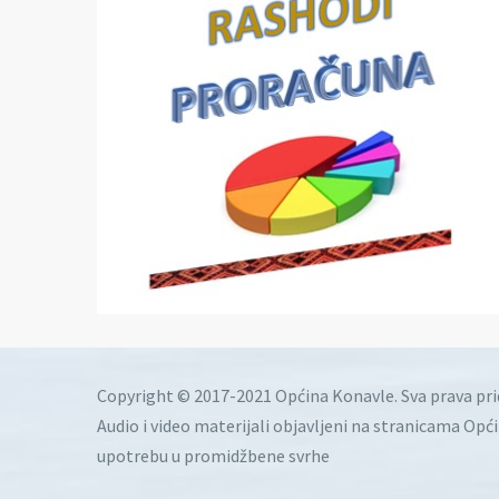
Copyright © 2017-2021 Općina Konavle. Sva prava pr
Audio i video materijali objavljeni na stranicama Opć
upotrebu u promidžbene svrhe