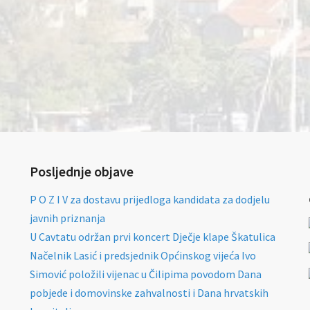
Posljednje objave
P O Z I V za dostavu prijedloga kandidata za dodjelu
javnih priznanja
U Cavtatu održan prvi koncert Dječje klape Škatulica
Načelnik Lasić i predsjednik Općinskog vijeća Ivo
Simović položili vijenac u Čilipima povodom Dana
pobjede i domovinske zahvalnosti i Dana hrvatskih