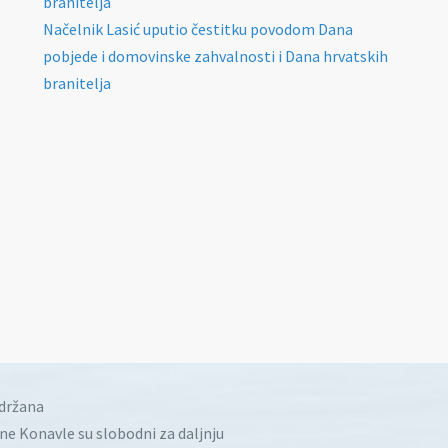
branitelja
Načelnik Lasić uputio čestitku povodom Dana
pobjede i domovinske zahvalnosti i Dana hrvatskih
branitelja
idržana
ine Konavle su slobodni za daljnju