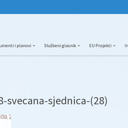
umenti i planovi
Službeni glasnik
EU Projekti
I
-svecana-sjednica-(28)