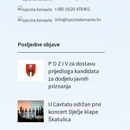
+385 (0)20 478401
info@opcinakonavle.hr
Posljedne objave
P O Z I V za dostavu
prijedloga kandidata
za dodjelu javnih
priznanja
U Cavtatu održan prvi
koncert Dječje klape
Škatulica