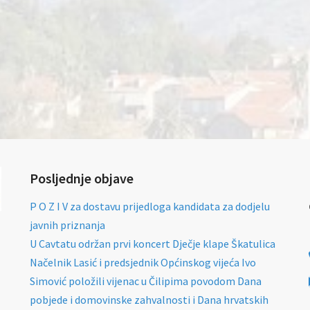
Posljednje objave
P O Z I V za dostavu prijedloga kandidata za dodjelu
javnih priznanja
U Cavtatu održan prvi koncert Dječje klape Škatulica
Načelnik Lasić i predsjednik Općinskog vijeća Ivo
Simović položili vijenac u Čilipima povodom Dana
pobjede i domovinske zahvalnosti i Dana hrvatskih