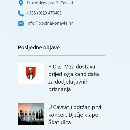
Trumbićev put 7, Cavtat
+385 (0)20 478401
info@opcinakonavle.hr
Posljedne objave
P O Z I V za dostavu
prijedloga kandidata
za dodjelu javnih
priznanja
U Cavtatu održan prvi
koncert Dječje klape
Škatulica