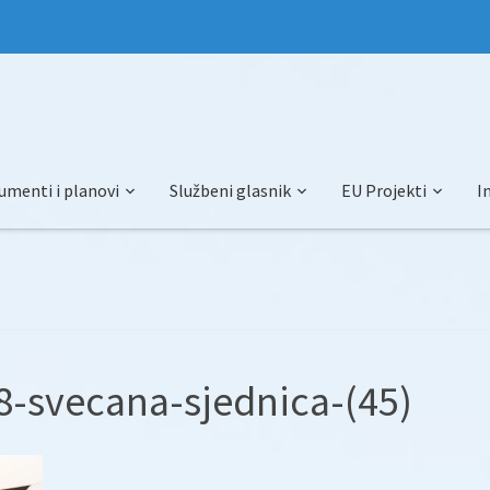
umenti i planovi
Službeni glasnik
EU Projekti
I
-svecana-sjednica-(45)