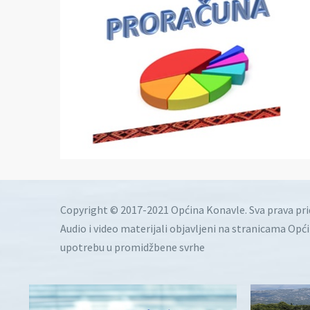
Copyright © 2017-2021 Općina Konavle. Sva prava pr
Audio i video materijali objavljeni na stranicama Opć
upotrebu u promidžbene svrhe