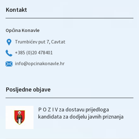
Kontakt
Općina Konavle
Trumbićev put 7, Cavtat
+385 (0)20 478401
info@opcinakonavle.hr
Posljedne objave
P O Z I V za dostavu prijedloga
kandidata za dodjelu javnih priznanja