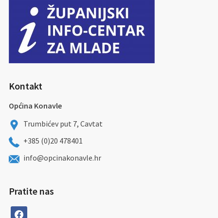
Kontakt
Općina Konavle
Trumbićev put 7, Cavtat
+385 (0)20 478401
info@opcinakonavle.hr
Pratite nas
facebook