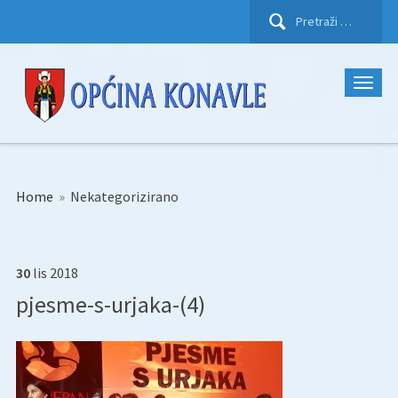
Pretraži:
Home
»
Nekategorizirano
30
lis
2018
pjesme-s-urjaka-(4)