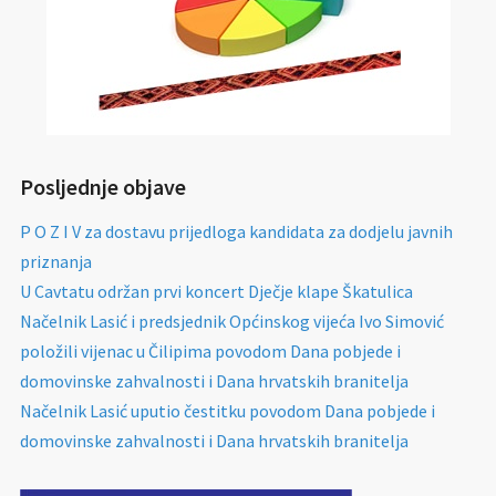
Posljednje objave
P O Z I V za dostavu prijedloga kandidata za dodjelu javnih
priznanja
U Cavtatu održan prvi koncert Dječje klape Škatulica
Načelnik Lasić i predsjednik Općinskog vijeća Ivo Simović
položili vijenac u Čilipima povodom Dana pobjede i
domovinske zahvalnosti i Dana hrvatskih branitelja
Načelnik Lasić uputio čestitku povodom Dana pobjede i
domovinske zahvalnosti i Dana hrvatskih branitelja