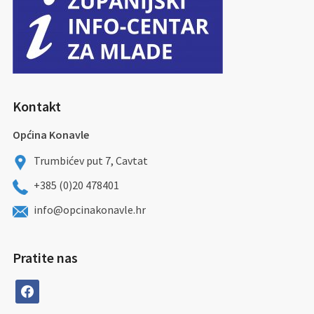
Kontakt
Općina Konavle
Trumbićev put 7, Cavtat
+385 (0)20 478401
info@opcinakonavle.hr
Pratite nas
facebook