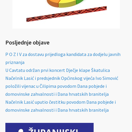
Posljednje objave
P O Z I V za dostavu prijedloga kandidata za dodjelu javnih
priznanja
U Cavtatu održan prvi koncert Dječje klape Škatulica
Načelnik Lasić i predsjednik Općinskog vijeća Ivo Simović
položili vijenac u Čilipima povodom Dana pobjede i
domovinske zahvalnosti i Dana hrvatskih branitelja
Načelnik Lasić uputio čestitku povodom Dana pobjede i
domovinske zahvalnosti i Dana hrvatskih branitelja