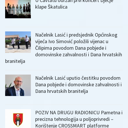
U Cavtatu održan prvi koncert Dječje
klape Škatulica
Načelnik Lasić i predsjednik Općinskog
vijeća Ivo Simović položili vijenac u
Čilipima povodom Dana pobjede i
domovinske zahvalnosti i Dana hrvatskih
branitelja
Načelnik Lasić uputio čestitku povodom
Dana pobjede i domovinske zahvalnosti i
Dana hrvatskih branitelja
POZIV NA DRUGU RADIONICU Pametna i
precizna tehnologija u poljoprivredi –
Korištenje CROSSMART platforme