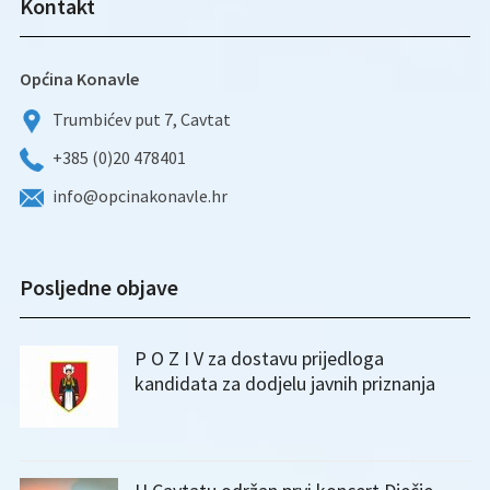
Kontakt
Općina Konavle
Trumbićev put 7, Cavtat
+385 (0)20 478401
info@opcinakonavle.hr
Posljedne objave
P O Z I V za dostavu prijedloga
kandidata za dodjelu javnih priznanja