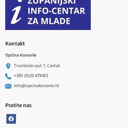
Kontakt
Općina Konavle
Trumbićev put 7, Cavtat
+385 (0)20 478401
info@opcinakonavle.hr
Pratite nas
facebook