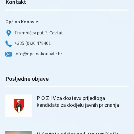
Kontakt
Općina Konavle
Trumbićev put 7, Cavtat
+385 (0)20 478401
info@opcinakonavle.hr
Posljedne objave
P O Z I V za dostavu prijedloga
kandidata za dodjelu javnih priznanja