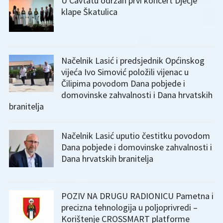
U Cavtatu održan prvi koncert Dječje
klape Škatulica
Načelnik Lasić i predsjednik Općinskog
vijeća Ivo Simović položili vijenac u
Čilipima povodom Dana pobjede i
domovinske zahvalnosti i Dana hrvatskih
branitelja
Načelnik Lasić uputio čestitku povodom
Dana pobjede i domovinske zahvalnosti i
Dana hrvatskih branitelja
POZIV NA DRUGU RADIONICU Pametna i
precizna tehnologija u poljoprivredi –
Korištenje CROSSMART platforme