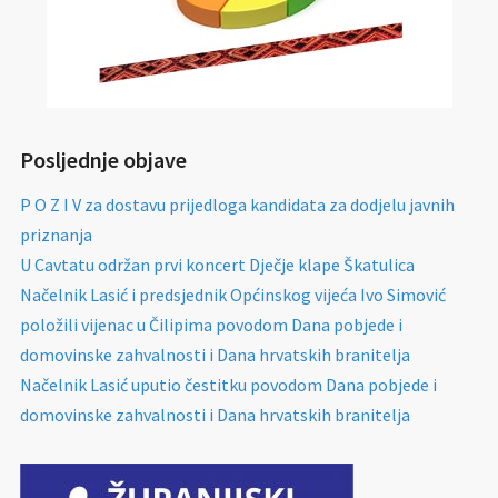
Posljednje objave
P O Z I V za dostavu prijedloga kandidata za dodjelu javnih
priznanja
U Cavtatu održan prvi koncert Dječje klape Škatulica
Načelnik Lasić i predsjednik Općinskog vijeća Ivo Simović
položili vijenac u Čilipima povodom Dana pobjede i
domovinske zahvalnosti i Dana hrvatskih branitelja
Načelnik Lasić uputio čestitku povodom Dana pobjede i
domovinske zahvalnosti i Dana hrvatskih branitelja