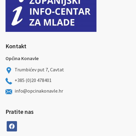
Kontakt
Općina Konavle
Trumbićev put 7, Cavtat
+385 (0)20 478401
info@opcinakonavle.hr
Pratite nas
facebook