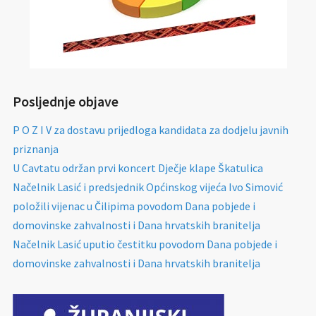
Posljednje objave
P O Z I V za dostavu prijedloga kandidata za dodjelu javnih
priznanja
U Cavtatu održan prvi koncert Dječje klape Škatulica
Načelnik Lasić i predsjednik Općinskog vijeća Ivo Simović
položili vijenac u Čilipima povodom Dana pobjede i
domovinske zahvalnosti i Dana hrvatskih branitelja
Načelnik Lasić uputio čestitku povodom Dana pobjede i
domovinske zahvalnosti i Dana hrvatskih branitelja