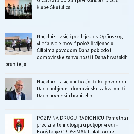
U Cavtatu održan prvi koncert Dječje
klape Škatulica
Načelnik Lasić i predsjednik Općinskog
vijeća Ivo Simović položili vijenac u
Čilipima povodom Dana pobjede i
domovinske zahvalnosti i Dana hrvatskih
branitelja
Načelnik Lasić uputio čestitku povodom
Dana pobjede i domovinske zahvalnosti i
Dana hrvatskih branitelja
POZIV NA DRUGU RADIONICU Pametna i
precizna tehnologija u poljoprivredi –
Korištenje CROSSMART platforme