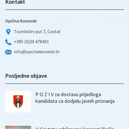
Kontakt
Općina Konavle
Trumbićev put 7, Cavtat
+385 (0)20 478401
info@opcinakonavle.hr
Posljedne objave
P O Z I V za dostavu prijedloga
kandidata za dodjelu javnih priznanja