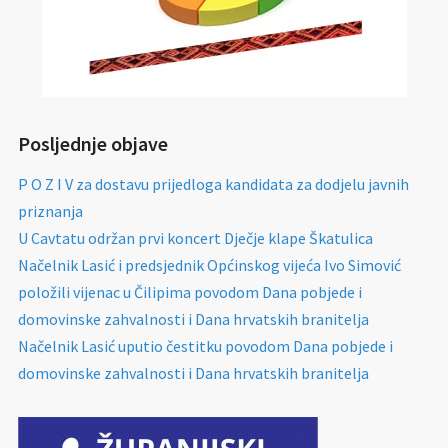
Posljednje objave
P O Z I V za dostavu prijedloga kandidata za dodjelu javnih
priznanja
U Cavtatu održan prvi koncert Dječje klape Škatulica
Načelnik Lasić i predsjednik Općinskog vijeća Ivo Simović
položili vijenac u Čilipima povodom Dana pobjede i
domovinske zahvalnosti i Dana hrvatskih branitelja
Načelnik Lasić uputio čestitku povodom Dana pobjede i
domovinske zahvalnosti i Dana hrvatskih branitelja