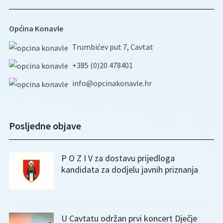
Općina Konavle
Trumbićev put 7, Cavtat
+385 (0)20 478401
info@opcinakonavle.hr
Posljedne objave
P O Z I V za dostavu prijedloga
kandidata za dodjelu javnih priznanja
U Cavtatu održan prvi koncert Dječje