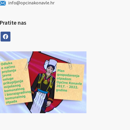
info@opcinakonavle.hr
Pratite nas
facebook