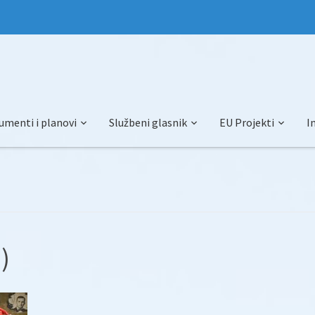
umenti i planovi
Službeni glasnik
EU Projekti
I
)