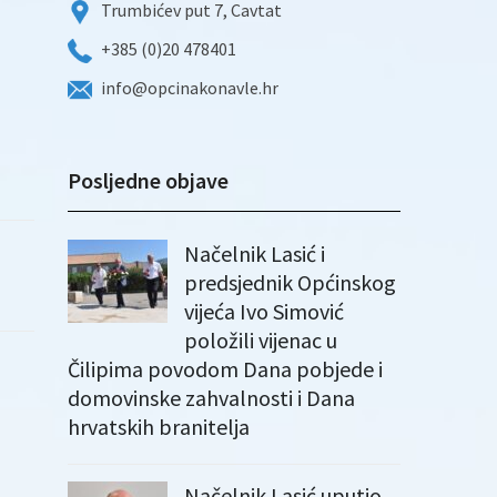
Trumbićev put 7, Cavtat
+385 (0)20 478401
info@opcinakonavle.hr
Posljedne objave
Načelnik Lasić i
predsjednik Općinskog
vijeća Ivo Simović
položili vijenac u
Čilipima povodom Dana pobjede i
domovinske zahvalnosti i Dana
hrvatskih branitelja
Načelnik Lasić uputio