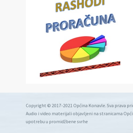
Copyright © 2017-2021 Općina Konavle. Sva prava pr
Audio i video materijali objavljeni na stranicama Opć
upotrebu u promidžbene svrhe