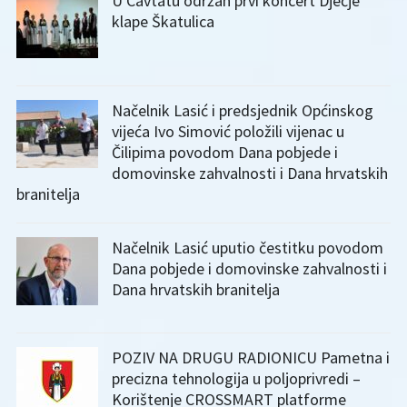
U Cavtatu održan prvi koncert Dječje
klape Škatulica
Načelnik Lasić i predsjednik Općinskog
vijeća Ivo Simović položili vijenac u
Čilipima povodom Dana pobjede i
domovinske zahvalnosti i Dana hrvatskih
branitelja
Načelnik Lasić uputio čestitku povodom
Dana pobjede i domovinske zahvalnosti i
Dana hrvatskih branitelja
POZIV NA DRUGU RADIONICU Pametna i
precizna tehnologija u poljoprivredi –
Korištenje CROSSMART platforme