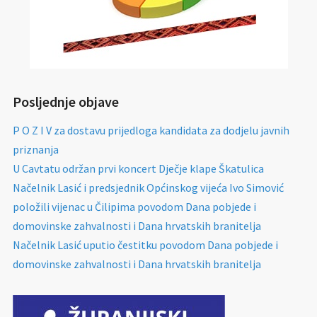
Posljednje objave
P O Z I V za dostavu prijedloga kandidata za dodjelu javnih
priznanja
U Cavtatu održan prvi koncert Dječje klape Škatulica
Načelnik Lasić i predsjednik Općinskog vijeća Ivo Simović
položili vijenac u Čilipima povodom Dana pobjede i
domovinske zahvalnosti i Dana hrvatskih branitelja
Načelnik Lasić uputio čestitku povodom Dana pobjede i
domovinske zahvalnosti i Dana hrvatskih branitelja