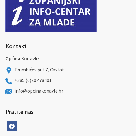
Kontakt
Općina Konavle
Trumbićev put 7, Cavtat
+385 (0)20 478401
info@opcinakonavle.hr
Pratite nas
facebook