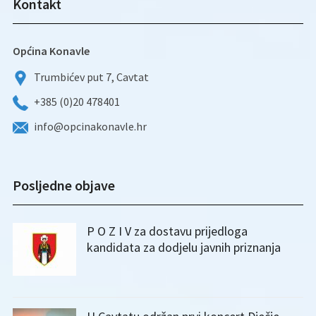
Kontakt
Općina Konavle
Trumbićev put 7, Cavtat
+385 (0)20 478401
info@opcinakonavle.hr
Posljedne objave
P O Z I V za dostavu prijedloga
kandidata za dodjelu javnih priznanja