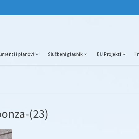
umenti i planovi
Službeni glasnik
EU Projekti
I
ponza-(23)