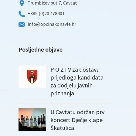
Trumbićev put 7, Cavtat
+385 (0)20 478401
info@opcinakonavle.hr
Posljedne objave
P O Z I V za dostavu
prijedloga kandidata
za dodjelu javnih
priznanja
U Cavtatu održan prvi
koncert Dječje klape
Škatulica