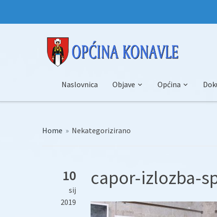
Naslovnica
Objave
Općina
Dok
Home
»
Nekategorizirano
capor-izlozba-s
10
sij
2019