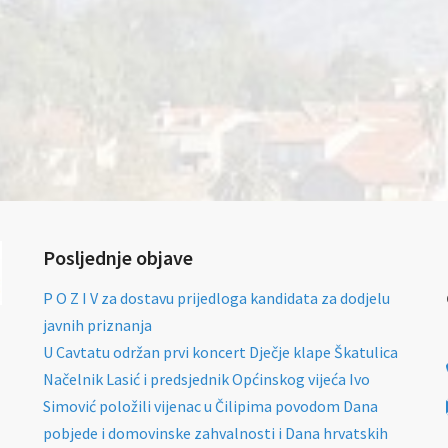
Posljednje objave
P O Z I V za dostavu prijedloga kandidata za dodjelu
javnih priznanja
U Cavtatu održan prvi koncert Dječje klape Škatulica
Načelnik Lasić i predsjednik Općinskog vijeća Ivo
Simović položili vijenac u Čilipima povodom Dana
pobjede i domovinske zahvalnosti i Dana hrvatskih