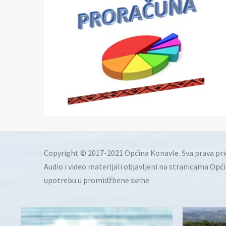
Copyright © 2017-2021 Općina Konavle. Sva prava pr
Audio i video materijali objavljeni na stranicama Opć
upotrebu u promidžbene svrhe