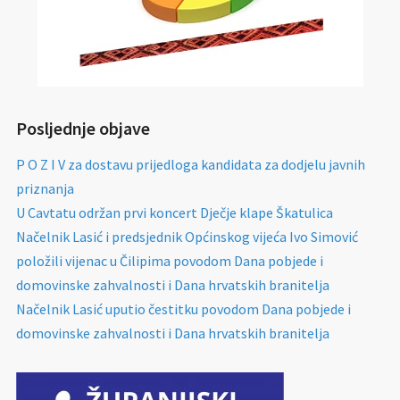
Posljednje objave
P O Z I V za dostavu prijedloga kandidata za dodjelu javnih
priznanja
U Cavtatu održan prvi koncert Dječje klape Škatulica
Načelnik Lasić i predsjednik Općinskog vijeća Ivo Simović
položili vijenac u Čilipima povodom Dana pobjede i
domovinske zahvalnosti i Dana hrvatskih branitelja
Načelnik Lasić uputio čestitku povodom Dana pobjede i
domovinske zahvalnosti i Dana hrvatskih branitelja