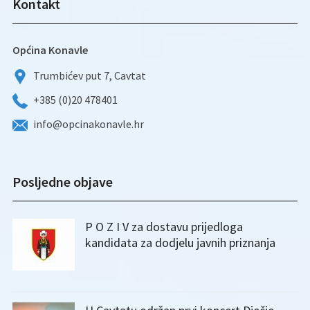
Kontakt
Općina Konavle
Trumbićev put 7, Cavtat
+385 (0)20 478401
info@opcinakonavle.hr
Posljedne objave
P O Z I V za dostavu prijedloga
kandidata za dodjelu javnih priznanja