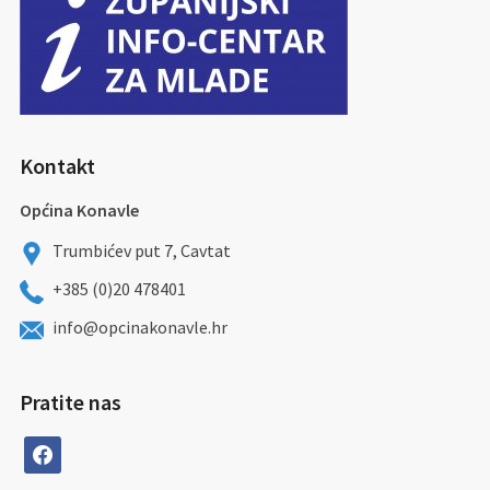
Kontakt
Općina Konavle
Trumbićev put 7, Cavtat
+385 (0)20 478401
info@opcinakonavle.hr
Pratite nas
facebook