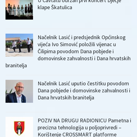
U Cavtatu održan prvi koncert Dječje
klape Škatulica
Načelnik Lasić i predsjednik Općinskog
vijeća Ivo Simović položili vijenac u
Čilipima povodom Dana pobjede i
domovinske zahvalnosti i Dana hrvatskih
branitelja
Načelnik Lasić uputio čestitku povodom
Dana pobjede i domovinske zahvalnosti i
Dana hrvatskih branitelja
POZIV NA DRUGU RADIONICU Pametna i
precizna tehnologija u poljoprivredi –
Korištenje CROSSMART platforme