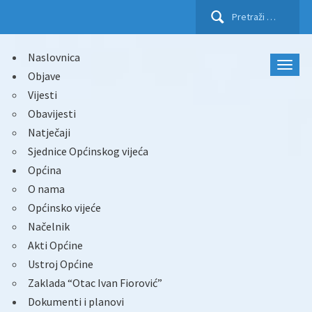
Pretraži:
Naslovnica
Objave
Vijesti
Obavijesti
Natječaji
Sjednice Općinskog vijeća
Općina
O nama
Općinsko vijeće
Načelnik
Akti Općine
Ustroj Općine
Zaklada “Otac Ivan Fiorović”
Dokumenti i planovi