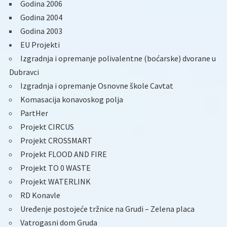
Godina 2006
Godina 2004
Godina 2003
EU Projekti
Izgradnja i opremanje polivalentne (boćarske) dvorane u
Dubravci
Izgradnja i opremanje Osnovne škole Cavtat
Komasacija konavoskog polja
PartHer
Projekt CIRCUS
Projekt CROSSMART
Projekt FLOOD AND FIRE
Projekt TO 0 WASTE
Projekt WATERLINK
RD Konavle
Uređenje postojeće tržnice na Grudi – Zelena placa
Vatrogasni dom Gruda