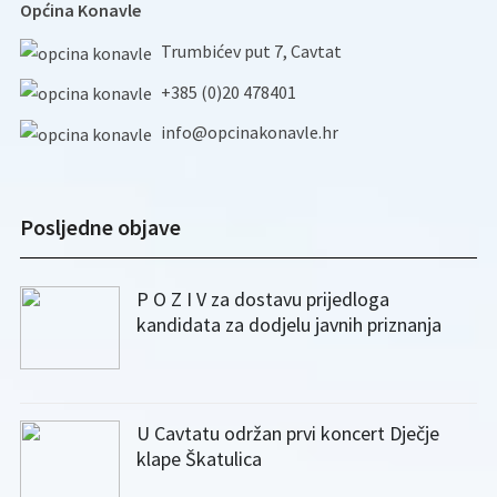
Općina Konavle
Trumbićev put 7, Cavtat
+385 (0)20 478401
info@opcinakonavle.hr
Posljedne objave
P O Z I V za dostavu prijedloga
kandidata za dodjelu javnih priznanja
U Cavtatu održan prvi koncert Dječje
klape Škatulica