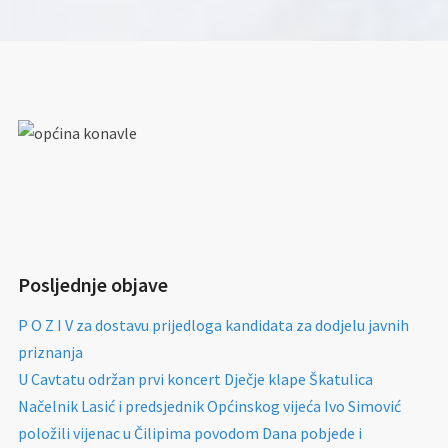
Posljednje objave
P O Z I V za dostavu prijedloga kandidata za dodjelu javnih
priznanja
U Cavtatu održan prvi koncert Dječje klape Škatulica
Načelnik Lasić i predsjednik Općinskog vijeća Ivo Simović
položili vijenac u Čilipima povodom Dana pobjede i