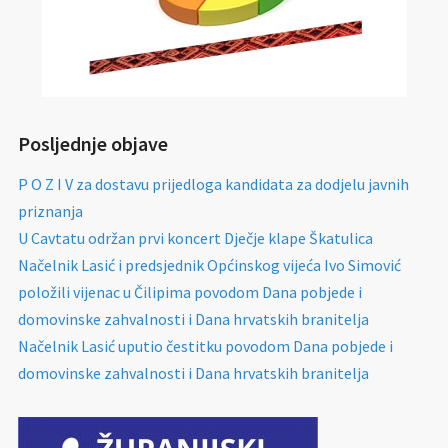
Posljednje objave
P O Z I V za dostavu prijedloga kandidata za dodjelu javnih
priznanja
U Cavtatu održan prvi koncert Dječje klape Škatulica
Načelnik Lasić i predsjednik Općinskog vijeća Ivo Simović
položili vijenac u Čilipima povodom Dana pobjede i
domovinske zahvalnosti i Dana hrvatskih branitelja
Načelnik Lasić uputio čestitku povodom Dana pobjede i
domovinske zahvalnosti i Dana hrvatskih branitelja