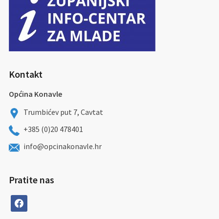
Kontakt
Općina Konavle
Trumbićev put 7, Cavtat
+385 (0)20 478401
info@opcinakonavle.hr
Pratite nas
facebook