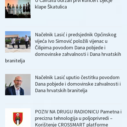
U Cavtatu održan prvi koncert Dječje
klape Škatulica
Načelnik Lasić i predsjednik Općinskog
vijeća Ivo Simović položili vijenac u
Čilipima povodom Dana pobjede i
domovinske zahvalnosti i Dana hrvatskih
branitelja
Načelnik Lasić uputio čestitku povodom
Dana pobjede i domovinske zahvalnosti i
Dana hrvatskih branitelja
POZIV NA DRUGU RADIONICU Pametna i
precizna tehnologija u poljoprivredi –
Korištenje CROSSMART platforme