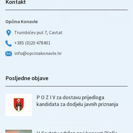
Kontakt
Općina Konavle
Trumbićev put 7, Cavtat
+385 (0)20 478401
info@opcinakonavle.hr
Posljedne objave
P O Z I V za dostavu prijedloga
kandidata za dodjelu javnih priznanja