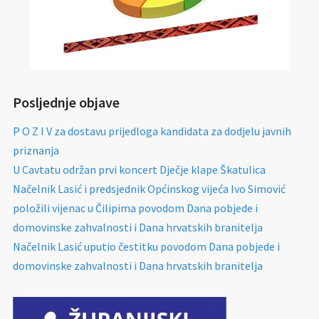
Posljednje objave
P O Z I V za dostavu prijedloga kandidata za dodjelu javnih
priznanja
U Cavtatu održan prvi koncert Dječje klape Škatulica
Načelnik Lasić i predsjednik Općinskog vijeća Ivo Simović
položili vijenac u Čilipima povodom Dana pobjede i
domovinske zahvalnosti i Dana hrvatskih branitelja
Načelnik Lasić uputio čestitku povodom Dana pobjede i
domovinske zahvalnosti i Dana hrvatskih branitelja