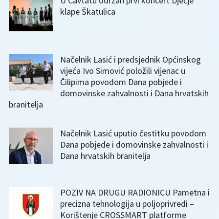
U Cavtatu održan prvi koncert Dječje
klape Škatulica
Načelnik Lasić i predsjednik Općinskog
vijeća Ivo Simović položili vijenac u
Čilipima povodom Dana pobjede i
domovinske zahvalnosti i Dana hrvatskih
branitelja
Načelnik Lasić uputio čestitku povodom
Dana pobjede i domovinske zahvalnosti i
Dana hrvatskih branitelja
POZIV NA DRUGU RADIONICU Pametna i
precizna tehnologija u poljoprivredi –
Korištenje CROSSMART platforme