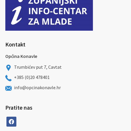
Kontakt
Općina Konavle
Trumbićev put 7, Cavtat
+385 (0)20 478401
info@opcinakonavle.hr
Pratite nas
facebook