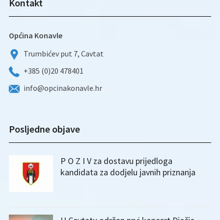
Kontakt
Općina Konavle
Trumbićev put 7, Cavtat
+385 (0)20 478401
info@opcinakonavle.hr
Posljedne objave
P O Z I V za dostavu prijedloga
kandidata za dodjelu javnih priznanja