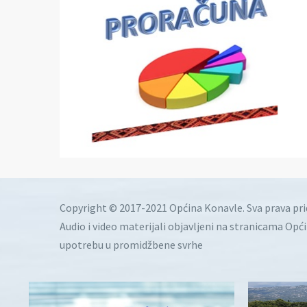
Copyright © 2017-2021 Općina Konavle. Sva prava pr
Audio i video materijali objavljeni na stranicama Opć
upotrebu u promidžbene svrhe