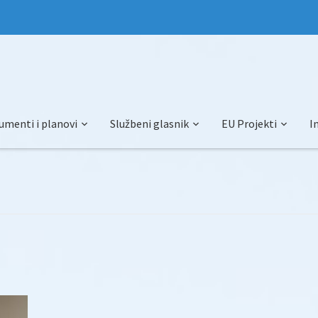
umenti i planovi
Službeni glasnik
EU Projekti
I