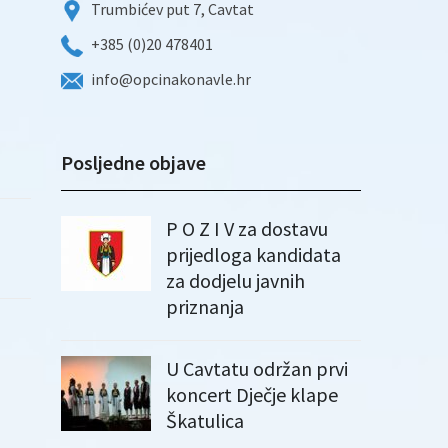
Trumbićev put 7, Cavtat
+385 (0)20 478401
info@opcinakonavle.hr
Posljedne objave
P O Z I V za dostavu
prijedloga kandidata
za dodjelu javnih
priznanja
U Cavtatu održan prvi
koncert Dječje klape
Škatulica