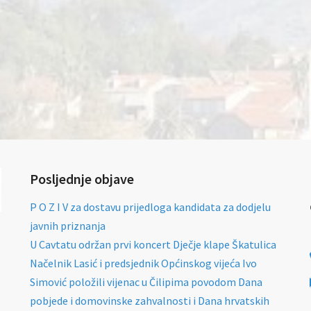
Posljednje objave
P O Z I V za dostavu prijedloga kandidata za dodjelu
javnih priznanja
U Cavtatu održan prvi koncert Dječje klape Škatulica
Načelnik Lasić i predsjednik Općinskog vijeća Ivo
Simović položili vijenac u Čilipima povodom Dana
pobjede i domovinske zahvalnosti i Dana hrvatskih