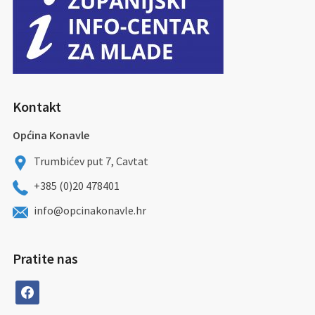
Kontakt
Općina Konavle
Trumbićev put 7, Cavtat
+385 (0)20 478401
info@opcinakonavle.hr
Pratite nas
facebook