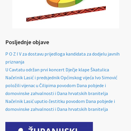
Posljednje objave
P O Z I V za dostavu prijedloga kandidata za dodjelu javnih
priznanja
U Cavtatu održan prvi koncert Dječje klape Škatulica
Načelnik Lasić i predsjednik Općinskog vijeća Ivo Simović
položili vijenac u Čilipima povodom Dana pobjede i
domovinske zahvalnosti i Dana hrvatskih branitelja
Načelnik Lasić uputio čestitku povodom Dana pobjede i
domovinske zahvalnosti i Dana hrvatskih branitelja