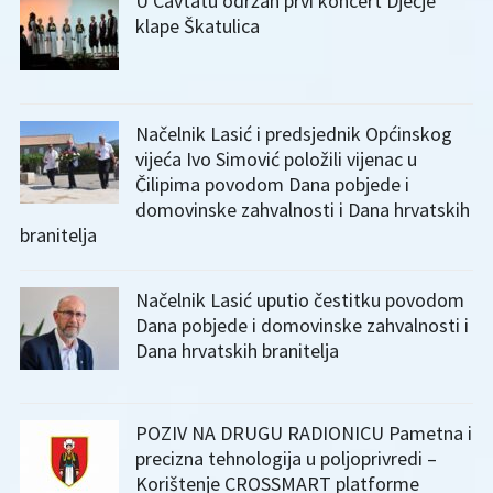
U Cavtatu održan prvi koncert Dječje
klape Škatulica
Načelnik Lasić i predsjednik Općinskog
vijeća Ivo Simović položili vijenac u
Čilipima povodom Dana pobjede i
domovinske zahvalnosti i Dana hrvatskih
branitelja
Načelnik Lasić uputio čestitku povodom
Dana pobjede i domovinske zahvalnosti i
Dana hrvatskih branitelja
POZIV NA DRUGU RADIONICU Pametna i
precizna tehnologija u poljoprivredi –
Korištenje CROSSMART platforme