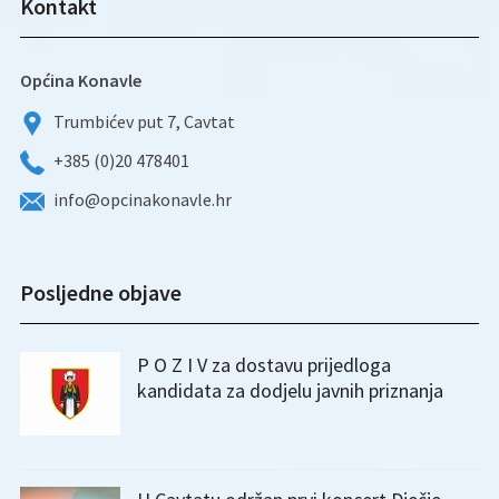
Kontakt
Općina Konavle
Trumbićev put 7, Cavtat
+385 (0)20 478401
info@opcinakonavle.hr
Posljedne objave
P O Z I V za dostavu prijedloga
kandidata za dodjelu javnih priznanja