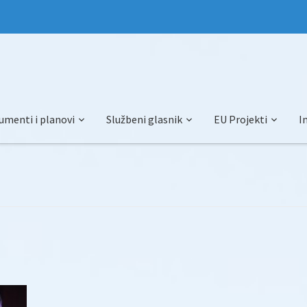
umenti i planovi
Službeni glasnik
EU Projekti
I