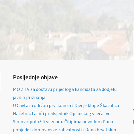
Posljednje objave
P O Z I V za dostavu prijedloga kandidata za dodjelu
javnih priznanja
U Cavtatu održan prvi koncert Dječje klape Škatulica
Načelnik Lasić i predsjednik Općinskog vijeća Ivo
Simović položili vijenac u Čilipima povodom Dana
pobjede i domovinske zahvalnosti i Dana hrvatskih