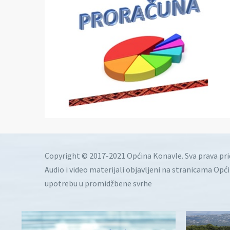
Copyright © 2017-2021 Općina Konavle. Sva prava pr
Audio i video materijali objavljeni na stranicama Opć
upotrebu u promidžbene svrhe