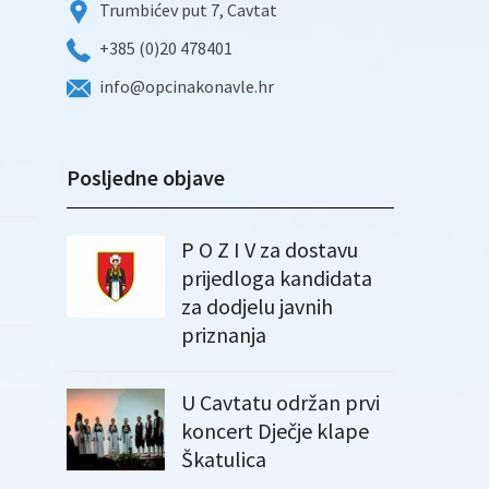
Trumbićev put 7, Cavtat
+385 (0)20 478401
info@opcinakonavle.hr
Posljedne objave
P O Z I V za dostavu
prijedloga kandidata
za dodjelu javnih
priznanja
U Cavtatu održan prvi
koncert Dječje klape
Škatulica