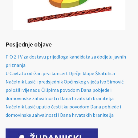
Posljednje objave
P O Z I V za dostavu prijedloga kandidata za dodjelu javnih
priznanja
U Cavtatu održan prvi koncert Dječje klape Škatulica
Načelnik Lasić i predsjednik Općinskog vijeća Ivo Simović
položili vijenac u Čilipima povodom Dana pobjede i
domovinske zahvalnosti i Dana hrvatskih branitelja
Načelnik Lasić uputio čestitku povodom Dana pobjede i
domovinske zahvalnosti i Dana hrvatskih branitelja