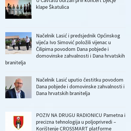
U Cavtatu održan prvi koncert Dječje
klape Škatulica
Načelnik Lasić i predsjednik Općinskog
vijeća Ivo Simović položili vijenac u
Čilipima povodom Dana pobjede i
domovinske zahvalnosti i Dana hrvatskih
branitelja
Načelnik Lasić uputio čestitku povodom
Dana pobjede i domovinske zahvalnosti i
Dana hrvatskih branitelja
POZIV NA DRUGU RADIONICU Pametna i
precizna tehnologija u poljoprivredi –
Korištenje CROSSMART platforme