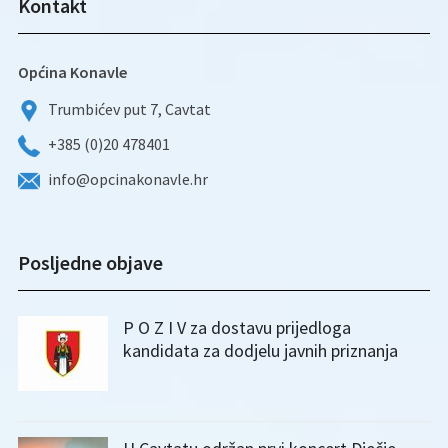
Kontakt
Općina Konavle
Trumbićev put 7, Cavtat
+385 (0)20 478401
info@opcinakonavle.hr
Posljedne objave
P O Z I V za dostavu prijedloga
kandidata za dodjelu javnih priznanja