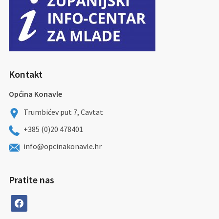
Kontakt
Općina Konavle
Trumbićev put 7, Cavtat
+385 (0)20 478401
info@opcinakonavle.hr
Pratite nas
facebook