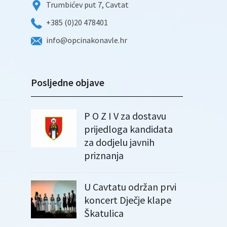
Trumbićev put 7, Cavtat
+385 (0)20 478401
info@opcinakonavle.hr
Posljedne objave
P O Z I V za dostavu
prijedloga kandidata
za dodjelu javnih
priznanja
U Cavtatu održan prvi
koncert Dječje klape
Škatulica