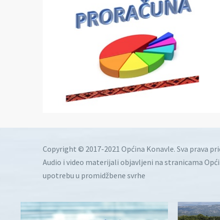
Copyright © 2017-2021 Općina Konavle. Sva prava pr
Audio i video materijali objavljeni na stranicama Opć
upotrebu u promidžbene svrhe