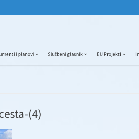
umenti i planovi
Službeni glasnik
EU Projekti
I
cesta-(4)