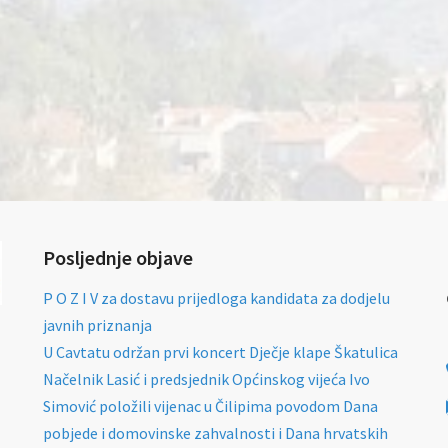
Posljednje objave
P O Z I V za dostavu prijedloga kandidata za dodjelu
javnih priznanja
U Cavtatu održan prvi koncert Dječje klape Škatulica
Načelnik Lasić i predsjednik Općinskog vijeća Ivo
Simović položili vijenac u Čilipima povodom Dana
pobjede i domovinske zahvalnosti i Dana hrvatskih