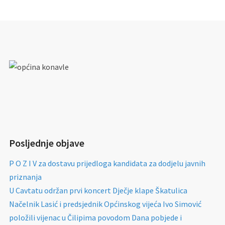
Posljednje objave
P O Z I V za dostavu prijedloga kandidata za dodjelu javnih
priznanja
U Cavtatu održan prvi koncert Dječje klape Škatulica
Načelnik Lasić i predsjednik Općinskog vijeća Ivo Simović
položili vijenac u Čilipima povodom Dana pobjede i