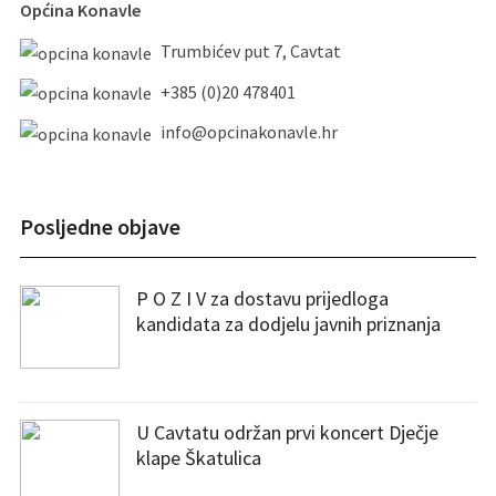
Općina Konavle
Trumbićev put 7, Cavtat
+385 (0)20 478401
info@opcinakonavle.hr
Posljedne objave
P O Z I V za dostavu prijedloga
kandidata za dodjelu javnih priznanja
U Cavtatu održan prvi koncert Dječje
klape Škatulica