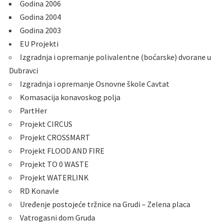
Godina 2006
Godina 2004
Godina 2003
EU Projekti
Izgradnja i opremanje polivalentne (boćarske) dvorane u
Dubravci
Izgradnja i opremanje Osnovne škole Cavtat
Komasacija konavoskog polja
PartHer
Projekt CIRCUS
Projekt CROSSMART
Projekt FLOOD AND FIRE
Projekt TO 0 WASTE
Projekt WATERLINK
RD Konavle
Uređenje postojeće tržnice na Grudi – Zelena placa
Vatrogasni dom Gruda