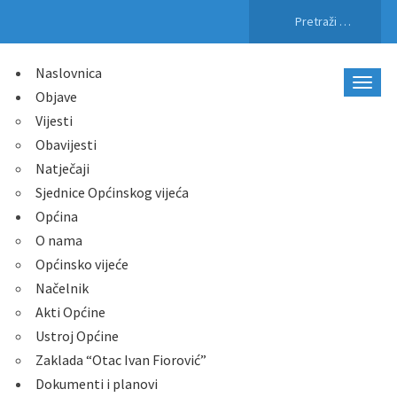
Pretraži:
Naslovnica
Objave
Vijesti
Obavijesti
Natječaji
Sjednice Općinskog vijeća
Općina
O nama
Općinsko vijeće
Načelnik
Akti Općine
Ustroj Općine
Zaklada “Otac Ivan Fiorović”
Dokumenti i planovi