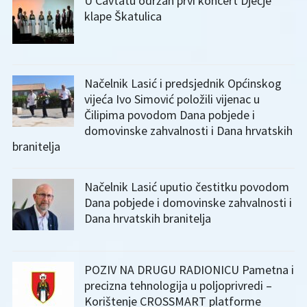
U Cavtatu održan prvi koncert Dječje
klape Škatulica
Načelnik Lasić i predsjednik Općinskog
vijeća Ivo Simović položili vijenac u
Čilipima povodom Dana pobjede i
domovinske zahvalnosti i Dana hrvatskih
branitelja
Načelnik Lasić uputio čestitku povodom
Dana pobjede i domovinske zahvalnosti i
Dana hrvatskih branitelja
POZIV NA DRUGU RADIONICU Pametna i
precizna tehnologija u poljoprivredi –
Korištenje CROSSMART platforme