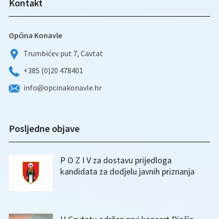
Kontakt
Općina Konavle
Trumbićev put 7, Cavtat
+385 (0)20 478401
info@opcinakonavle.hr
Posljedne objave
P O Z I V za dostavu prijedloga
kandidata za dodjelu javnih priznanja