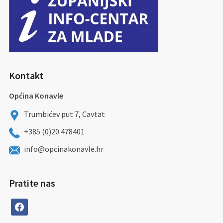
Kontakt
Općina Konavle
Trumbićev put 7, Cavtat
+385 (0)20 478401
info@opcinakonavle.hr
Pratite nas
facebook