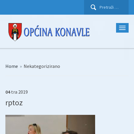
Pretraži:
Home
»
Nekategorizirano
04
tra
2019
rptoz