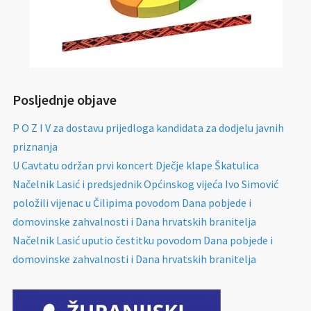
Posljednje objave
P O Z I V za dostavu prijedloga kandidata za dodjelu javnih
priznanja
U Cavtatu održan prvi koncert Dječje klape Škatulica
Načelnik Lasić i predsjednik Općinskog vijeća Ivo Simović
položili vijenac u Čilipima povodom Dana pobjede i
domovinske zahvalnosti i Dana hrvatskih branitelja
Načelnik Lasić uputio čestitku povodom Dana pobjede i
domovinske zahvalnosti i Dana hrvatskih branitelja