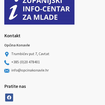
Kontakt
Općina Konavle
Trumbićev put 7, Cavtat
+385 (0)20 478401
info@opcinakonavle.hr
Pratite nas
facebook