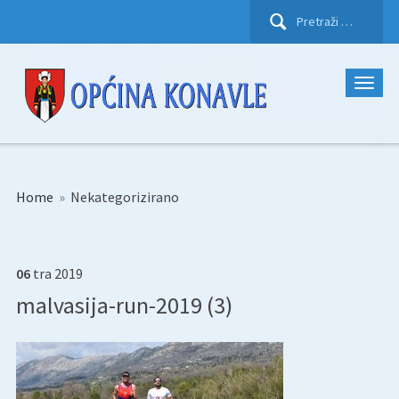
Pretraži:
Home
»
Nekategorizirano
06
tra
2019
malvasija-run-2019 (3)