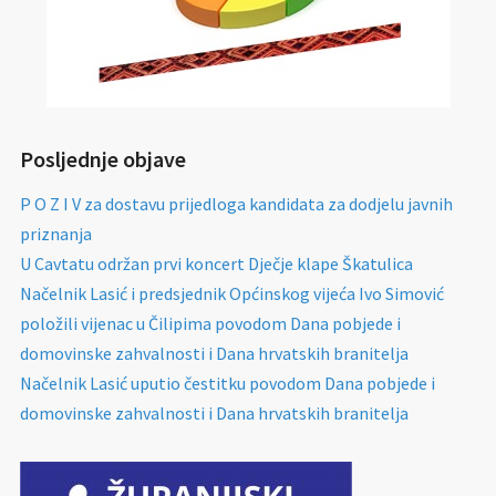
Posljednje objave
P O Z I V za dostavu prijedloga kandidata za dodjelu javnih
priznanja
U Cavtatu održan prvi koncert Dječje klape Škatulica
Načelnik Lasić i predsjednik Općinskog vijeća Ivo Simović
položili vijenac u Čilipima povodom Dana pobjede i
domovinske zahvalnosti i Dana hrvatskih branitelja
Načelnik Lasić uputio čestitku povodom Dana pobjede i
domovinske zahvalnosti i Dana hrvatskih branitelja