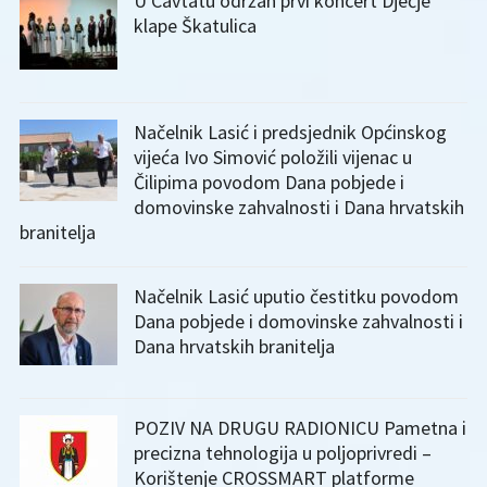
U Cavtatu održan prvi koncert Dječje
klape Škatulica
Načelnik Lasić i predsjednik Općinskog
vijeća Ivo Simović položili vijenac u
Čilipima povodom Dana pobjede i
domovinske zahvalnosti i Dana hrvatskih
branitelja
Načelnik Lasić uputio čestitku povodom
Dana pobjede i domovinske zahvalnosti i
Dana hrvatskih branitelja
POZIV NA DRUGU RADIONICU Pametna i
precizna tehnologija u poljoprivredi –
Korištenje CROSSMART platforme