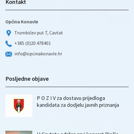
Kontakt
Općina Konavle
Trumbićev put 7, Cavtat
+385 (0)20 478401
info@opcinakonavle.hr
Posljedne objave
P O Z I V za dostavu prijedloga
kandidata za dodjelu javnih priznanja